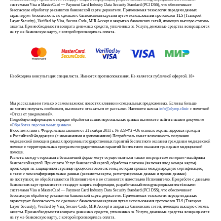
системами Visa и MasterCard — Payment Card Industry Data Security Standard (PCI DSS), что обеспечивает
безопасную обработку реквизитов банковской карты держателя. Применяемая технология передачи данных
гарантирует безопасность по сделкам с банковскими картами путем использования протоколов TLS (Transport
Layer Security), Verified by Visa, Secure Code, MIR Accept и закрытых банковских сетей, имеющих высшую степень
защиты. При необходимости возврата денежных средств, уплаченных за Услуги, денежные средства возвращаются
на ту же банковскую карту, с которой производилась оплата.
Необходима консультация специалиста. Имеются противопоказания. Не является публичной офертой. 18+
Мы рассказываем только о самом важном: новостях клиники и специальных предложениях. Если вы больше
не хотите получать сообщения, вы можете отказаться от рассылки. Напишите нам на
info@olymp.clinic
с пометкой
«Отказ от уведомлений».
Подробную информацию о порядке обработки ваших персональных данных вы можете найти в нашем документе
«
Обработка персональных данных
».
В соответствии с Федеральным законом от 21 ноября 2011 г. № 323-ФЗ «Об основах охраны здоровья граждан
в Российской Федерации» (с изменениями и дополнениями) Потребитель имеет возможность получения
медицинской помощи в рамках программы государственных гарантий бесплатного оказания гражданам медицинской
помощи и территориальных программ государственных гарантий бесплатного оказания гражданам медицинской
помощи.
Расчеты между сторонами в безналичной форме могут осуществляться также посредством интернет-эквайринга
банковской картой. При оплате Услуг банковской картой, обработка платежа (включая ввод номера карты)
происходит на защищенной странице процессинговой системы, которая прошла международную сертификацию,
в связи с чем конфиденциальные данные (реквизиты карты, регистрационные данные и прочие данные)
не поступают, не обрабатываются Исполнителем и не становятся известными Исполнителю. При работе с данными
банковских карт применяется стандарт защиты информации, разработанный международными платёжными
системами Visa и MasterCard — Payment Card Industry Data Security Standard (PCI DSS), что обеспечивает
безопасную обработку реквизитов банковской карты держателя. Применяемая технология передачи данных
гарантирует безопасность по сделкам с банковскими картами путем использования протоколов TLS (Transport
Layer Security), Verified by Visa, Secure Code, MIR Accept и закрытых банковских сетей, имеющих высшую степень
защиты. При необходимости возврата денежных средств, уплаченных за Услуги, денежные средства возвращаются
на ту же банковскую карту, с которой производилась оплата.