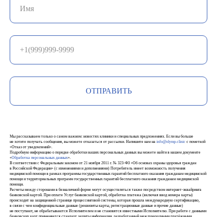
ОТПРАВИТЬ
Мы рассказываем только о самом важном: новостях клиники и специальных предложениях. Если вы больше
не хотите получать сообщения, вы можете отказаться от рассылки. Напишите нам на
info@olymp.clinic
с пометкой
«Отказ от уведомлений».
Подробную информацию о порядке обработки ваших персональных данных вы можете найти в нашем документе
«
Обработка персональных данных
».
В соответствии с Федеральным законом от 21 ноября 2011 г. № 323-ФЗ «Об основах охраны здоровья граждан
в Российской Федерации» (с изменениями и дополнениями) Потребитель имеет возможность получения
медицинской помощи в рамках программы государственных гарантий бесплатного оказания гражданам медицинской
помощи и территориальных программ государственных гарантий бесплатного оказания гражданам медицинской
помощи.
Расчеты между сторонами в безналичной форме могут осуществляться также посредством интернет-эквайринга
банковской картой. При оплате Услуг банковской картой, обработка платежа (включая ввод номера карты)
происходит на защищенной странице процессинговой системы, которая прошла международную сертификацию,
в связи с чем конфиденциальные данные (реквизиты карты, регистрационные данные и прочие данные)
не поступают, не обрабатываются Исполнителем и не становятся известными Исполнителю. При работе с данными
банковских карт применяется стандарт защиты информации, разработанный международными платёжными